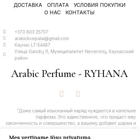
ДОСТАВКА
ОПЛАТА
УСЛОВИЯ ПОКУПКИ
О НАС
КОНТАКТЫ
+370 603 25707
arabickvepalai@gmail.com
Каунас LT-54487
Улица Gandrų 11, Муниципалитет Neveronių, Каунасский
район
Arabic Perfume - RYHANA
F
I
a
n
c
s
e
t
“Даже самый изысканный наряд нуждается в капельке
парфюма. Это единственное, что придаст ему
b
a
законченность и совершенство, а вашему добавит шарма и
o
g
очарования”.
o
r
Mes vertiname jūsų privatumą