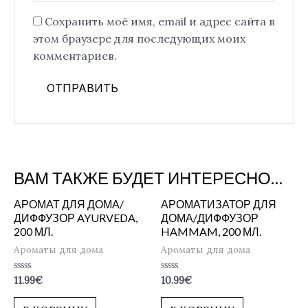
Сохранить моё имя, email и адрес сайта в
этом браузере для последующих моих
комментариев.
ВАМ ТАКЖЕ БУДЕТ ИНТЕРЕСНО…
АРОМАТ ДЛЯ ДОМА/
АРОМАТИЗАТОР ДЛЯ
ДИФФУЗОР AYURVEDA,
ДОМА/ДИФФУЗОР
200 МЛ.
HAMMAM, 200 МЛ.
Ароматы для дома
Ароматы для дома
Оценка
Оценка
11.99
€
10.99
€
0
0
из
из
5
5