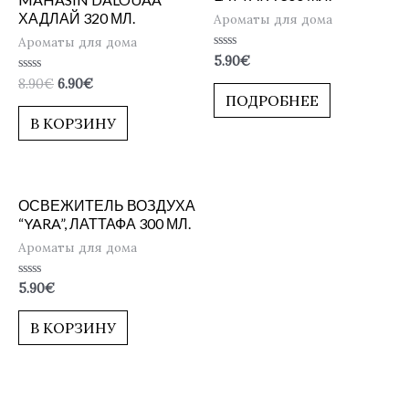
ХАДЛАЙ 320 МЛ.
Ароматы для дома
Ароматы для дома
Оценка
5.90
€
0
Оценка
8.90
€
6.90
€
из
0
5
ПОДРОБНЕЕ
из
5
В КОРЗИНУ
ОСВЕЖИТЕЛЬ ВОЗДУХА
“YARA”, ЛАТТАФА 300 МЛ.
Ароматы для дома
Оценка
5.90
€
0
из
5
В КОРЗИНУ