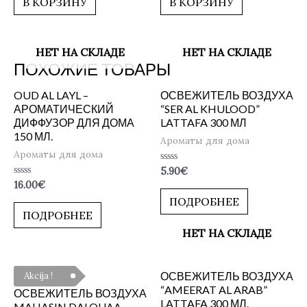
В КОРЗИНУ
В КОРЗИНУ
НЕТ НА СКЛАДЕ
НЕТ НА СКЛАДЕ
ПОХОЖИЕ ТОВАРЫ
OUD AL LAYL –
ОСВЕЖИТЕЛЬ ВОЗДУХА
АРОМАТИЧЕСКИЙ
“SER AL KHULOOD”
ДИФФУЗОР ДЛЯ ДОМА
LATTAFA 300 МЛ
150 МЛ.
Ароматы для дома
Ароматы для дома
Оценка
5.90
€
0
Оценка
16.00
€
из
0
5
ПОДРОБНЕЕ
из
5
ПОДРОБНЕЕ
НЕТ НА СКЛАДЕ
ОСВЕЖИТЕЛЬ ВОЗДУХА
Akcija !
“AMEERAT AL ARAB”
ОСВЕЖИТЕЛЬ ВОЗДУХА
LATTAFA 300 МЛ.
MAHASIN DALOUAA