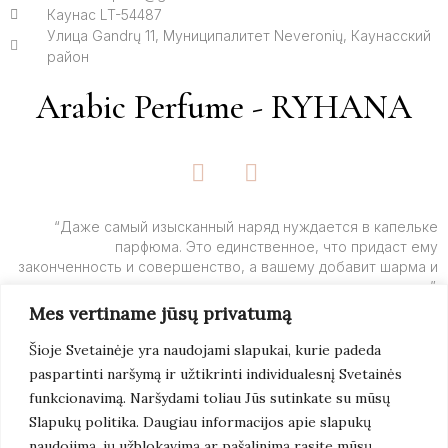
Каунас LT-54487
Улица Gandrų 11, Муниципалитет Neveronių, Каунасский
район
Arabic Perfume - RYHANA
F
I
a
n
c
s
e
t
“Даже самый изысканный наряд нуждается в капельке
парфюма. Это единственное, что придаст ему
b
a
законченность и совершенство, а вашему добавит шарма и
o
g
очарования”.
o
r
Mes vertiname jūsų privatumą
k
a
– Ив Сен-Лоран
-
m
Šioje Svetainėje yra naudojami slapukai, kurie padeda
f
paspartinti naršymą ir užtikrinti individualesnį Svetainės
Подробнее
funkcionavimą. Naršydami toliau Jūs sutinkate su mūsų
Slapukų politika. Daugiau informacijos apie slapukų
naudojimą, jų užblokavimą ar pašalinimą rasite mūsų