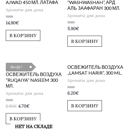
AJWAD 450 МЛ. ЛАТАФА
“WASHWASHAH”, АРД
АЛЬ ЗААФАРАН 300 МЛ.
Ароматы для дома
Ароматы для дома
Оценка
14.90
€
0
Оценка
5.90
€
из
0
5
В КОРЗИНУ
из
5
В КОРЗИНУ
ОСВЕЖИТЕЛЬ ВОЗДУХА
Akcija !
,,LAMSAT HARIR”, 300 ML.
ОСВЕЖИТЕЛЬ ВОЗДУХА
“RUQAIYA” NASEEM 300
Ароматы для дома
МЛ.
Оценка
Ароматы для дома
6.20
€
0
из
5
В КОРЗИНУ
Оценка
6.90
€
4.70
€
0
из
5
В КОРЗИНУ
НЕТ НА СКЛАДЕ