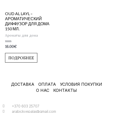
OUD AL LAYL –
АРОМАТИЧЕСКИЙ
ДИФФУЗОР ДЛЯ ДОМА
150 МЛ.
Ароматы для дома
Оценка
16.00
€
0
из
5
ПОДРОБНЕЕ
ДОСТАВКА
ОПЛАТА
УСЛОВИЯ ПОКУПКИ
О НАС
КОНТАКТЫ
+370 603 25707
arabickvepalai@gmail.com