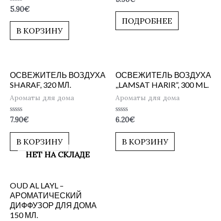
0
Оценка
5.90
€
из
0
5
ПОДРОБНЕЕ
из
5
В КОРЗИНУ
ОСВЕЖИТЕЛЬ ВОЗДУХА
ОСВЕЖИТЕЛЬ ВОЗДУХА
SHARAF, 320 МЛ.
,,LAMSAT HARIR”, 300 ML.
Ароматы для дома
Ароматы для дома
Оценка
Оценка
7.90
€
6.20
€
0
0
из
из
5
5
В КОРЗИНУ
В КОРЗИНУ
НЕТ НА СКЛАДЕ
OUD AL LAYL –
АРОМАТИЧЕСКИЙ
ДИФФУЗОР ДЛЯ ДОМА
150 МЛ.