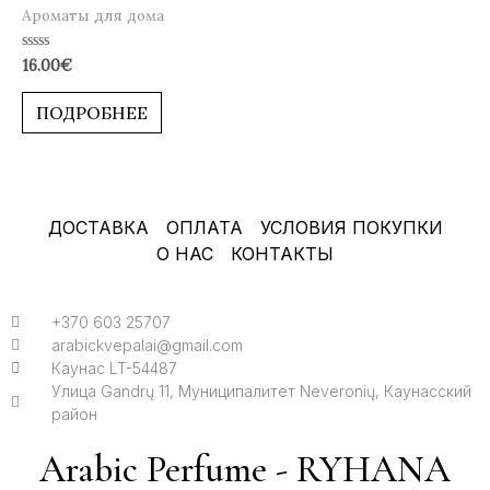
Ароматы для дома
Оценка
16.00
€
0
из
5
ПОДРОБНЕЕ
ДОСТАВКА
ОПЛАТА
УСЛОВИЯ ПОКУПКИ
О НАС
КОНТАКТЫ
+370 603 25707
arabickvepalai@gmail.com
Каунас LT-54487
Улица Gandrų 11, Муниципалитет Neveronių, Каунасский
район
Arabic Perfume - RYHANA