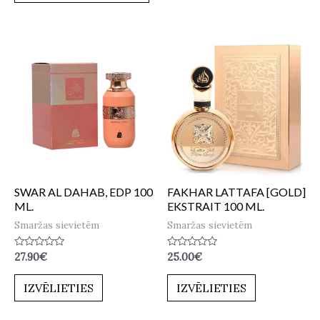
SWAR AL DAHAB, EDP 100
FAKHAR LATTAFA [GOLD]
ML.
EKSTRAIT 100 ML.
Smaržas sievietēm
Smaržas sievietēm
Novērtēts
Novērtēts
27.90
€
25.00
€
ar
ar
0
0
no
no
IZVĒLIETIES
IZVĒLIETIES
5
5