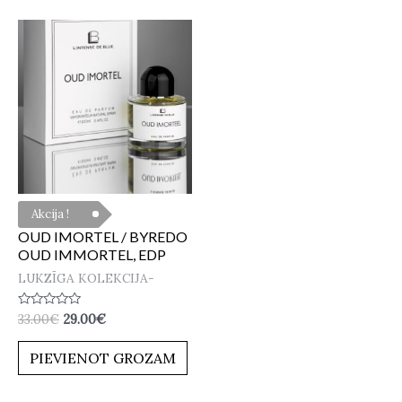
Akcija !
OUD IMORTEL / BYREDO
OUD IMMORTEL, EDP
LUKZĪGA KOLEKCIJA-
Novērtēts
33.00
€
29.00
€
ar
0
no
PIEVIENOT GROZAM
5