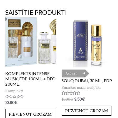
SAISTĪTIE PRODUKTI
KOMPLEKTS INTENSE
Akcija !
MUSK, EDP 100ML. + DEO
SOUQ DUBAI, 30 ML., EDP
200ML.
Smaržas maza ietilpība
Komplekti
Novērtēts
11.00
€
9.50
€
Novērtēts
ar
23.90
€
ar
0
0
no
PIEVIENOT GROZAM
no
5
PIEVIENOT GROZAM
5