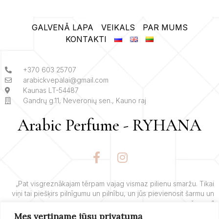
GALVENĀ LAPA
VEIKALS
PAR MUMS
KONTAKTI
+370 603 25707
arabickvepalai@gmail.com
Kaunas LT-54487
Gandrų g.11, Neveronių sen., Kauno raj
Arabic Perfume - RYHANA
F
I
a
n
c
s
e
t
„Pat visgreznākajam tērpam vajag vismaz pilienu smaržu. Tikai
viņi tai piešķirs pilnīgumu un pilnību, un jūs pievienosit šarmu un
b
a
šarmu.“
o
g
Mes vertiname jūsų privatumą