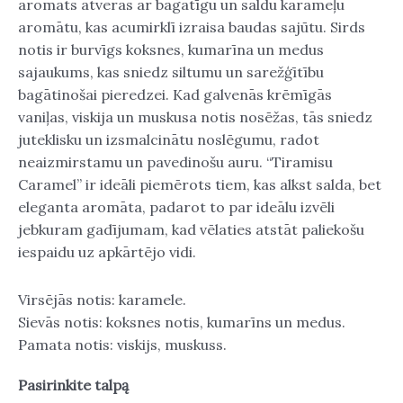
aromāts atveras ar bagātīgu un saldu karameļu
aromātu, kas acumirklī izraisa baudas sajūtu. Sirds
notis ir burvīgs koksnes, kumarīna un medus
sajaukums, kas sniedz siltumu un sarežģītību
bagātinošai pieredzei. Kad galvenās krēmīgās
vaniļas, viskija un muskusa notis nosēžas, tās sniedz
juteklisku un izsmalcinātu noslēgumu, radot
neaizmirstamu un pavedinošu auru. “Tiramisu
Caramel” ir ideāli piemērots tiem, kas alkst salda, bet
eleganta aromāta, padarot to par ideālu izvēli
jebkuram gadījumam, kad vēlaties atstāt paliekošu
iespaidu uz apkārtējo vidi.
Virsējās notis: karamele.
Sievās notis: koksnes notis, kumarīns un medus.
Pamata notis: viskijs, muskuss.
Pasirinkite talpą