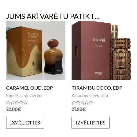
JUMS ARĪ VARĒTU PATIKT…
CARAMEL OUD, EDP
TIRAMISU COCO, EDP
Smaržas sievietēm
Smaržas sievietēm
Novērtēts
Novērtēts
22.00
€
27.80
€
ar
ar
0
0
no
no
IZVĒLIETIES
IZVĒLIETIES
5
5