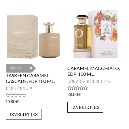
CARAMEL MACCHIATO,
Akcija !
EDP 100 ML.
TASKEEN CARAMEL
CASCADE, EDP 100 ML.
LUKZĪGA KOLEKCIJA-
LABA CENA !!!
Novērtēts
28.00
€
ar
Novērtēts
19.80
€
0
ar
no
IZVĒLIETIES
0
5
no
IZVĒLIETIES
5