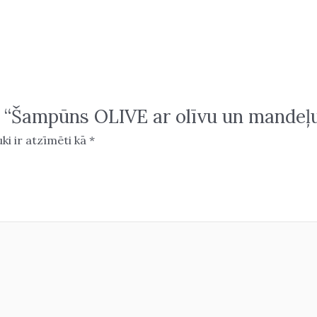
 “Šampūns OLIVE ar olīvu un mandeļu 
uki ir atzīmēti kā
*