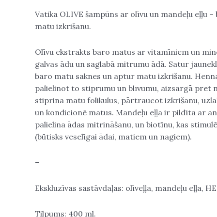
Vatika OLIVE šampūns ar olīvu un mandeļu eļļu – 
matu izkrišanu.
Olīvu ekstrakts baro matus ar vitamīniem un min
galvas ādu un saglabā mitrumu ādā. Satur jaunekl
baro matu saknes un aptur matu izkrišanu. Hen
palielinot to stiprumu un blīvumu, aizsargā pret 
stiprina matu folikulus, pārtraucot izkrišanu, uzla
un kondicionē matus. Mandeļu eļļa ir pildīta ar a
palielina ādas mitrināšanu, un biotīnu, kas stimu
(būtisks veselīgai ādai, matiem un nagiem).
–
Ekskluzīvas sastāvdaļas: olīveļļa, mandeļu eļļa, 
Tilpums: 400 ml.