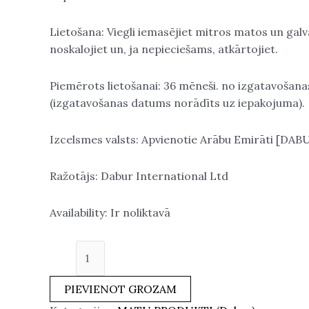
Lietošana: Viegli iemasējiet mitros matos un galv
noskalojiet un, ja nepieciešams, atkārtojiet.
Piemērots lietošanai: 36 mēneši. no izgatavošan
(izgatavošanas datums norādīts uz iepakojuma).
Izcelsmes valsts: Apvienotie Arābu Emirāti [DAB
Ražotājs: Dabur International Ltd
Availability:
Ir noliktavā
PIEVIENOT GROZAM