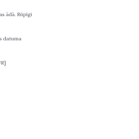
as ādā. Rūpīgi
as datuma
UR]