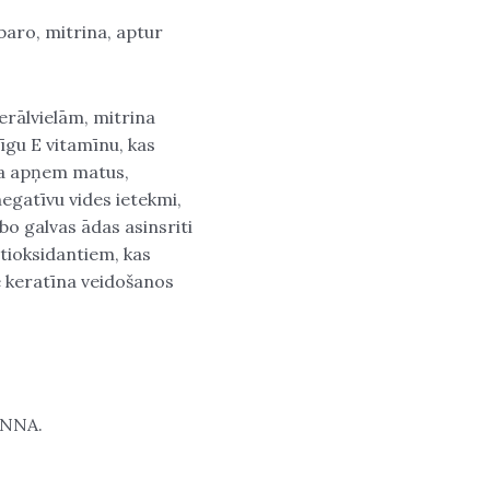
baro, mitrina, aptur
erālvielām, mitrina
īgu E vitamīnu, kas
na apņem matus,
negatīvu vides ietekmi,
bo galvas ādas asinsriti
ntioksidantiem, kas
lē keratīna veidošanos
HENNA.