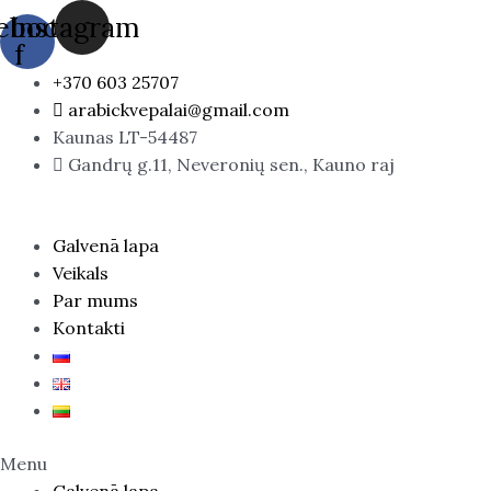
Skip
Šampūns
ebook-
Instagram
to
OLIVE
f
content
ar
+370 603 25707
olīvu
arabickvepalai@gmail.com
un
Kaunas LT-54487
mandeļu
Gandrų g.11, Neveronių sen., Kauno raj
eļļu,
400
ml.
Galvenā lapa
daudzums
Veikals
Par mums
Kontakti
Menu
Galvenā lapa