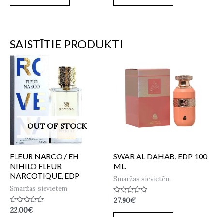
SAISTĪTIE PRODUKTI
OUT OF STOCK
FLEUR NARCO / EH
SWAR AL DAHAB, EDP 100
NIHILO FLEUR
ML.
NARCOTIQUE, EDP
Smaržas sievietēm
Smaržas sievietēm
Novērtēts
27.90
€
ar
Novērtēts
22.00
€
0
ar