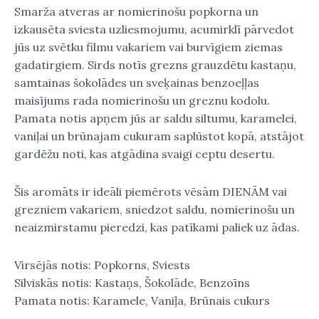
Smarža atveras ar nomierinošu popkorna un
izkausēta sviesta uzliesmojumu, acumirklī pārvedot
jūs uz svētku filmu vakariem vai burvīgiem ziemas
gadatirgiem. Sirds notīs grezns grauzdētu kastaņu,
samtainas šokolādes un sveķainas benzoeļļas
maisījums rada nomierinošu un greznu kodolu.
Pamata notis apņem jūs ar saldu siltumu, karamelei,
vaniļai un brūnajam cukuram saplūstot kopā, atstājot
gardēžu noti, kas atgādina svaigi ceptu desertu.
Šis aromāts ir ideāli piemērots vēsām DIENĀM vai
grezniem vakariem, sniedzot saldu, nomierinošu un
neaizmirstamu pieredzi, kas patīkami paliek uz ādas.
Virsējās notis: Popkorns, Sviests
Silviskās notis: Kastaņs, Šokolāde, Benzoīns
Pamata notis: Karamele, Vaniļa, Brūnais cukurs