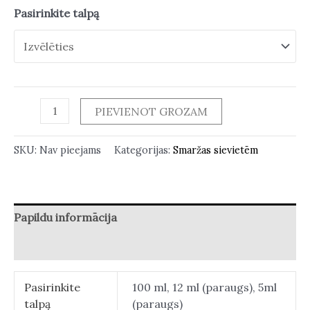
Pasirinkite talpą
PIEVIENOT GROZAM
SKU:
Nav pieejams
Kategorijas:
Smaržas sievietēm
Papildu informācija
Atsauksmes (0)
Pasirinkite
100 ml, 12 ml (paraugs), 5ml
talpą
(paraugs)