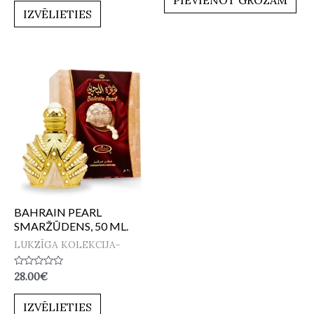
5
no
IZVĒLIETIES
5
BAHRAIN PEARL
SMARŽŪDENS, 50 ML.
LUKZĪGA KOLEKCIJA-
Novērtēts
28.00
€
ar
0
no
IZVĒLIETIES
5