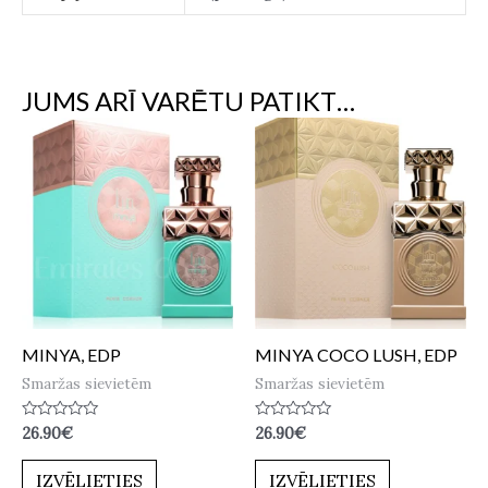
JUMS ARĪ VARĒTU PATIKT…
MINYA, EDP
MINYA COCO LUSH, EDP
Smaržas sievietēm
Smaržas sievietēm
Novērtēts
Novērtēts
26.90
€
26.90
€
ar
ar
0
0
no
no
IZVĒLIETIES
IZVĒLIETIES
5
5