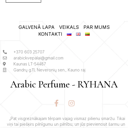
GALVENĀ LAPA
VEIKALS
PAR MUMS
KONTAKTI
+370 603 25707
arabickvepalai@gmail.com
Kaunas LT-54487
Gandrų g.11, Neveronių sen., Kauno raj
Arabic Perfume - RYHANA
F
I
a
n
c
s
e
t
„Pat visgreznākajam tērpam vajag vismaz pilienu smaržu. Tikai
viņi tai piešķirs pilnīgumu un pilnību, un jūs pievienosit šarmu un
b
a