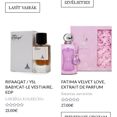
no
IZVĒLIETIES
0
5
no
LASĪT VAIRĀK
5
RIFAAQAT / YSL
FATIMA VELVET LOVE,
BABYCAT-LE VESTIAIRE,
EXTRAIT DE PARFUM
EDP
Smaržas sievietēm
LUKZĪGA KOLEKCIJA-
Novērtēts
27.00
€
ar
Novērtēts
23.00
€
0
ar
no
PIEVIENOT GROZAM
0