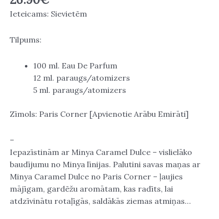
Ieteicams: Sievietēm
Tilpums:
100 ml. Eau De Parfum
12 ml. paraugs/atomizers
5 ml. paraugs/atomizers
Zīmols: Paris Corner [Apvienotie Arābu Emirāti]
–
Iepazīstinām ar Minya Caramel Dulce – vislielāko
baudījumu no Minya līnijas. Palutini savas maņas ar
Minya Caramel Dulce no Paris Corner – ļaujies
mājīgam, gardēžu aromātam, kas radīts, lai
atdzīvinātu rotaļīgās, saldākās ziemas atmiņas…