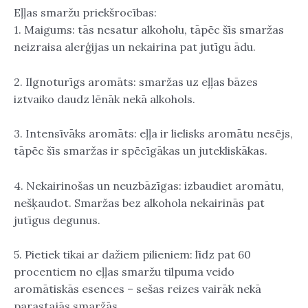
Eļļas smaržu priekšrocības:
1. Maigums: tās nesatur alkoholu, tāpēc šīs smaržas
neizraisa alerģijas un nekairina pat jutīgu ādu.
2. Ilgnoturīgs aromāts: smaržas uz eļļas bāzes
iztvaiko daudz lēnāk nekā alkohols.
3. Intensīvāks aromāts: eļļa ir lielisks aromātu nesējs,
tāpēc šīs smaržas ir spēcīgākas un jutekliskākas.
4. Nekairinošas un neuzbāzīgas: izbaudiet aromātu,
nešķaudot. Smaržas bez alkohola nekairinās pat
jutīgus degunus.
5. Pietiek tikai ar dažiem pilieniem: līdz pat 60
procentiem no eļļas smaržu tilpuma veido
aromātiskās esences – sešas reizes vairāk nekā
parastajās smaržās.