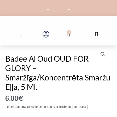
Skip
F
I
to
a
n
c
s
content
e
t
b
a
Search
o
g
Menu
0
Cart
Galvenā lapa
Par mums
o
r
k
a
-
m
Badee
f
Al
Badee Al Oud OUD FOR
Oud
GLORY –
OUD
FOR
Smaržīga/koncentrēta Smaržu
GLORY
Eļļa, 5 Ml.
–
smaržīga/koncentrēta
6.00
€
smaržu
Ieteicams: sievietēm un vīriešiem [unisex]
eļļa,
5