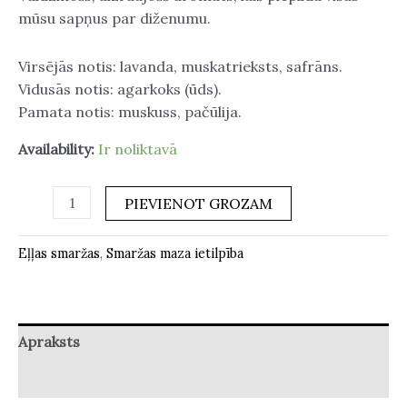
mūsu sapņus par diženumu.
Virsējās notis: lavanda, muskatrieksts, safrāns.
Vidusās notis: agarkoks (ūds).
Pamata notis: muskuss, pačūlija.
Availability:
Ir noliktavā
PIEVIENOT GROZAM
Eļļas smaržas
,
Smaržas maza ietilpība
Apraksts
Atsauksmes (0)