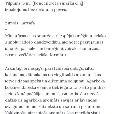
Tilpums: 5 ml. [koncentrēta smaržu eļļa] –
ml.
iepakojums bez celofāna plēves.
daudzums
Zīmols: Lattafa
–
Miniatūras eļļas smaržas ir iespēja izmēģināt lielāko
zīmolu radošo daudzveidību, aicinot iepazīt jaunas
smaržu pasaules un izmēģināt vairākas smaržas,
pirms izvēlēties lielāku formātu.
Ārkārtīgi brīnišķīgs, pārsteidzoši dabīgs, silts,
koksnains, dūmakains un viegli salds aromāts, kas
ietver dabas spēku un diženuma solījumu. Agarkoka
koksnes dabiskā esence tiek iegūta tā, ka to gandrīz
neietekmē pačūlijas un muskusa notis. Satriecoši
dabiskais agarkoka aromāts savijas ar lavandas
svaigumu un muskatrieksta un safrāna pikantumu.
Valdzinošs, aizraujošs aromāts, kas piepilda visus