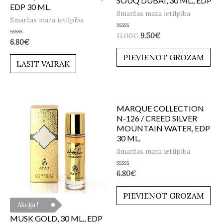
SOUQ DUBAI, 30 ML., EDP
EDP 30 ML.
Smaržas maza ietilpība
Smaržas maza ietilpība
Novērtēts
11.00
€
9.50
€
Novērtēts
ar
6.80
€
ar
0
0
no
PIEVIENOT GROZAM
no
5
LASĪT VAIRĀK
5
MARQUE COLLECTION
N-126 / CREED SILVER
MOUNTAIN WATER, EDP
30 ML.
Smaržas maza ietilpība
Novērtēts
6.80
€
ar
0
no
PIEVIENOT GROZAM
5
Akcija !
MUSK GOLD, 30 ML., EDP