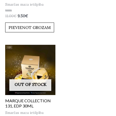
Smaržas maza ietilpība
Novērtēts
11.00
€
9.50
€
ar
0
no
PIEVIENOT GROZAM
5
OUT OF STOCK
MARQUE COLLECTION
131, EDP 30ML
Smaržas maza ietilpība