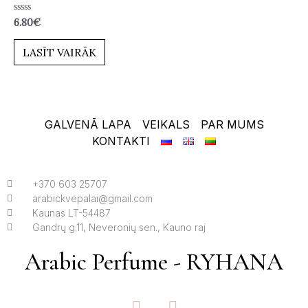
Novērtēts
6.80
€
ar
0
no
LASĪT VAIRĀK
5
GALVENĀ LAPA
VEIKALS
PAR MUMS
KONTAKTI
+370 603 25707
arabickvepalai@gmail.com
Kaunas LT-54487
Gandrų g.11, Neveronių sen., Kauno raj
Arabic Perfume - RYHANA
F
I