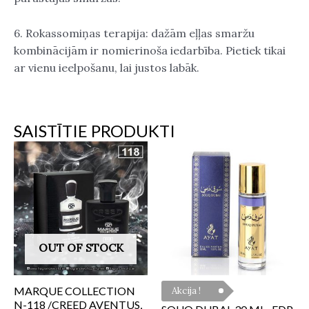
6. Rokassomiņas terapija: dažām eļļas smaržu
kombinācijām ir nomierinoša iedarbība. Pietiek tikai
ar vienu ieelpošanu, lai justos labāk.
SAISTĪTIE PRODUKTI
OUT OF STOCK
MARQUE COLLECTION
Akcija !
N-118 /CREED AVENTUS,