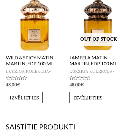
OUT OF STOCK
WILD & SPICY MATIN
JAMEELA MATIN
MARTIN, EDP 100 ML.
MARTIN, EDP 100 ML.
LUKZĪGA KOLEKCIJA-
LUKZĪGA KOLEKCIJA-
Novērtēts
Novērtēts
48.00
€
48.00
€
ar
ar
0
0
no
no
IZVĒLIETIES
IZVĒLIETIES
5
5
SAISTĪTIE PRODUKTI