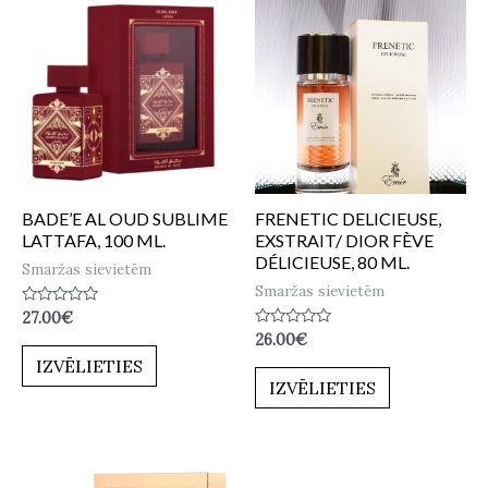
BADE’E AL OUD SUBLIME
FRENETIC DELICIEUSE,
LATTAFA, 100 ML.
EXSTRAIT/ DIOR FÈVE
DÉLICIEUSE, 80 ML.
Smaržas sievietēm
Smaržas sievietēm
Novērtēts
27.00
€
ar
Novērtēts
26.00
€
0
ar
no
IZVĒLIETIES
0
5
no
IZVĒLIETIES
5