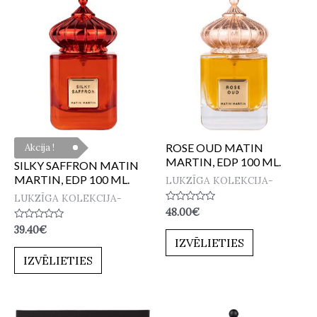
ROSE OUD MATIN
Akcija !
MARTIN, EDP 100 ML.
SILKY SAFFRON MATIN
MARTIN, EDP 100 ML.
LUKZĪGA KOLEKCIJA-
LUKZĪGA KOLEKCIJA-
Novērtēts
48.00
€
ar
Novērtēts
39.40
€
0
ar
no
IZVĒLIETIES
0
5
no
IZVĒLIETIES
5