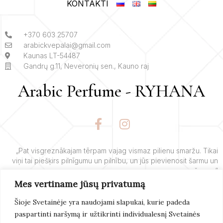
KONTAKTI
+370 603 25707
arabickvepalai@gmail.com
Kaunas LT-54487
Gandrų g.11, Neveronių sen., Kauno raj
Arabic Perfume - RYHANA
F
I
a
n
c
s
e
t
„Pat visgreznākajam tērpam vajag vismaz pilienu smaržu. Tikai
viņi tai piešķirs pilnīgumu un pilnību, un jūs pievienosit šarmu un
b
a
šarmu.“
o
g
Mes vertiname jūsų privatumą
o
r
– Yves’o Saint Laurent’o
k
a
Šioje Svetainėje yra naudojami slapukai, kurie padeda
-
m
paspartinti naršymą ir užtikrinti individualesnį Svetainės