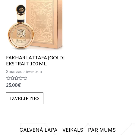
FAKHAR LATTAFA [GOLD]
EKSTRAIT 100 ML.
Smaržas sievietēm
Novērtēts
25.00
€
ar
0
no
IZVĒLIETIES
5
GALVENĀ LAPA
VEIKALS
PAR MUMS