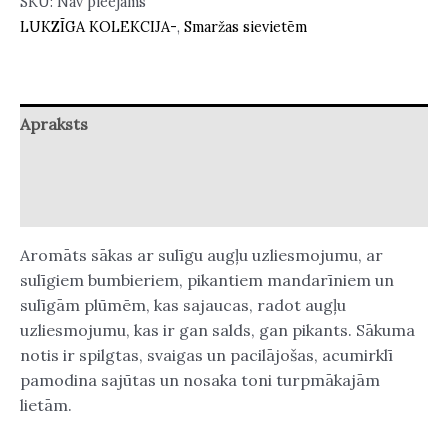
SKU:
Nav pieejams
LUKZĪGA KOLEKCIJA-
,
Smaržas sievietēm
Apraksts
Papildu informācija
Atsauksmes (0)
Aromāts sākas ar sulīgu augļu uzliesmojumu, ar
sulīgiem bumbieriem, pikantiem mandarīniem un
sulīgām plūmēm, kas sajaucas, radot augļu
uzliesmojumu, kas ir gan salds, gan pikants. Sākuma
notis ir spilgtas, svaigas un pacilājošas, acumirklī
pamodina sajūtas un nosaka toni turpmākajām
lietām.