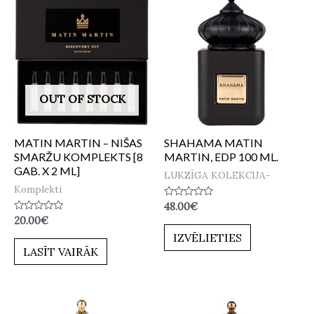
OUT OF STOCK
MATIN MARTIN – NIŠAS
SHAHAMA MATIN
SMARŽU KOMPLEKTS [8
MARTIN, EDP 100 ML.
GAB. X 2 ML]
LUKZĪGA KOLEKCIJA-
Komplekti
Novērtēts
48.00
€
ar
Novērtēts
20.00
€
0
ar
no
IZVĒLIETIES
0
5
no
LASĪT VAIRĀK
5