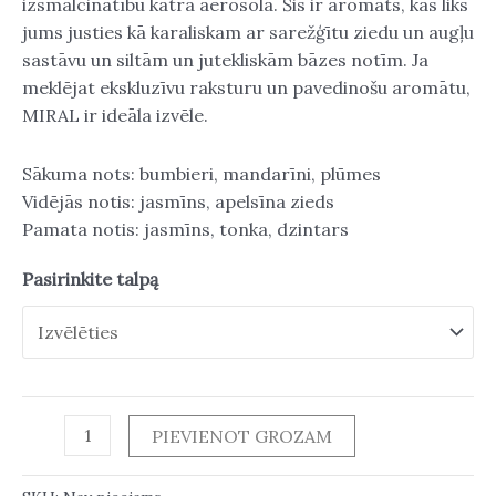
izsmalcinātību katrā aerosolā. Šis ir aromāts, kas liks
jums justies kā karaliskam ar sarežģītu ziedu un augļu
sastāvu un siltām un jutekliskām bāzes notīm. Ja
meklējat ekskluzīvu raksturu un pavedinošu aromātu,
MIRAL ir ideāla izvēle.
Sākuma nots: bumbieri, mandarīni, plūmes
Vidējās notis: jasmīns, apelsīna zieds
Pamata notis: jasmīns, tonka, dzintars
Pasirinkite talpą
PIEVIENOT GROZAM