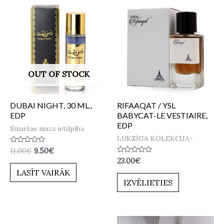
OUT OF STOCK
DUBAI NIGHT, 30 ML.,
RIFAAQAT / YSL
EDP
BABYCAT-LE VESTIAIRE,
EDP
Smaržas maza ietilpība
LUKZĪGA KOLEKCIJA-
Novērtēts
11.00
€
9.50
€
ar
Novērtēts
23.00
€
0
ar
no
LASĪT VAIRĀK
0
5
no
IZVĒLIETIES
5