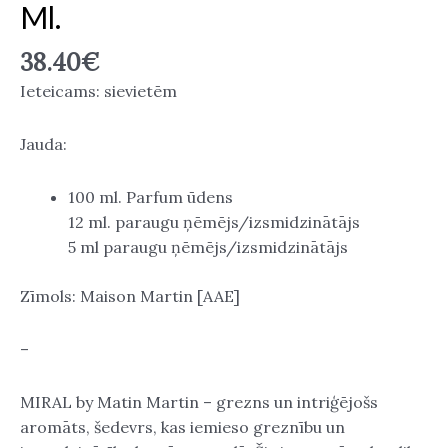
Ml.
38.40
€
Ieteicams: sievietēm
Jauda:
100 ml. Parfum ūdens
12 ml. paraugu ņēmējs/izsmidzinātājs
5 ml paraugu ņēmējs/izsmidzinātājs
Zīmols: Maison Martin [AAE]
–
MIRAL by Matin Martin – grezns un intriģējošs
aromāts, šedevrs, kas iemieso greznību un