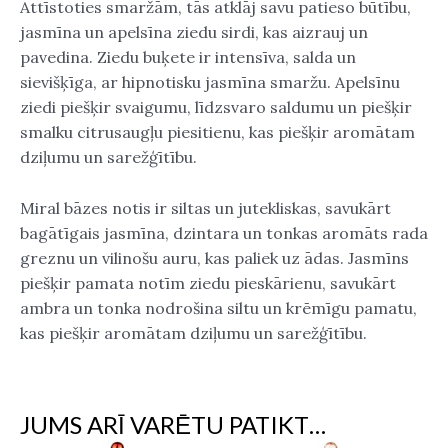
Attīstoties smaržām, tās atklāj savu patieso būtību,
jasmīna un apelsīna ziedu sirdi, kas aizrauj un
pavedina. Ziedu buķete ir intensīva, salda un
sievišķīga, ar hipnotisku jasmīna smaržu. Apelsīnu
ziedi piešķir svaigumu, līdzsvaro saldumu un piešķir
smalku citrusaugļu piesitienu, kas piešķir aromātam
dziļumu un sarežģītību.
Miral bāzes notis ir siltas un jutekliskas, savukārt
bagātīgais jasmīna, dzintara un tonkas aromāts rada
greznu un vilinošu auru, kas paliek uz ādas. Jasmīns
piešķir pamata notīm ziedu pieskārienu, savukārt
ambra un tonka nodrošina siltu un krēmīgu pamatu,
kas piešķir aromātam dziļumu un sarežģītību.
JUMS ARĪ VARĒTU PATIKT…