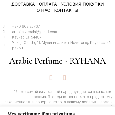
ДОСТАВКА
ОПЛАТА
УСЛОВИЯ ПОКУПКИ
О НАС
КОНТАКТЫ
+370 603 25707
arabickvepalai@gmail.com
Каунас LT-54487
Улица Gandrų 11, Муниципалитет Neveronių, Каунасский
район
Arabic Perfume - RYHANA
F
I
a
n
c
s
e
t
“Даже самый изысканный наряд нуждается в капельке
парфюма. Это единственное, что придаст ему
b
a
законченность и совершенство, а вашему добавит шарма и
o
g
очарования”.
o
r
Mes vertiname jūsų privatumą