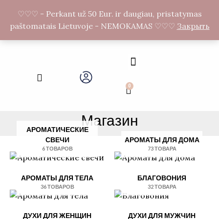
Перейти
П
F
I
♡♡♡ - Perkant už 50 Eur. ir daugiau, pristatymas
к
a
n
о
paštomatais Lietuvoje - NEMOKAMAS ♡♡♡
Закрыть
c
s
содержимому
e
t
и
b
a
с
o
g
Menu
o
r
Search
к
k
a
-
m
0
Cart
f
Магазин
АРОМАТИЧЕСКИЕ
СВЕЧИ
АРОМАТЫ ДЛЯ ДОМА
6 ТОВАРОВ
73 ТОВАРА
АРОМАТЫ ДЛЯ ТЕЛА
БЛАГОВОНИЯ
36 ТОВАРОВ
32 ТОВАРА
ДУХИ ДЛЯ ЖЕНЩИН
ДУХИ ДЛЯ МУЖЧИН