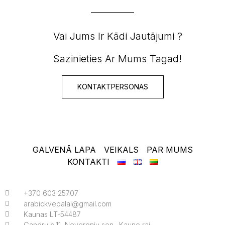
Vai Jums Ir Kādi Jautājumi ?
Sazinieties Ar Mums Tagad!
KONTAKTPERSONAS
GALVENĀ LAPA
VEIKALS
PAR MUMS
KONTAKTI
+370 603 25707
arabickvepalai@gmail.com
Kaunas LT-54487
Gandrų g.11, Neveronių sen., Kauno raj