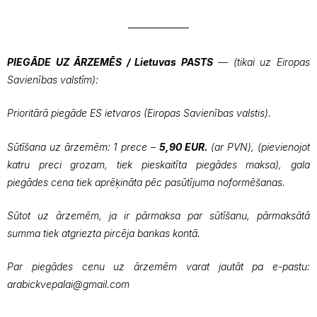
PIEGĀDE UZ ĀRZEMĒS / Lietuvas PASTS
— (tikai uz Eiropas
Savienības valstīm):
Prioritārā piegāde ES ietvaros (Eiropas Savienības valstis).
Sūtīšana uz ārzemēm: 1 prece –
5,90 EUR.
(ar PVN), (pievienojot
katru preci grozam, tiek pieskaitīta piegādes maksa), gala
piegādes cena tiek aprēķināta pēc pasūtījuma noformēšanas.
Sūtot uz ārzemēm, ja ir pārmaksa par sūtīšanu, pārmaksātā
summa tiek atgriezta pircēja bankas kontā.
Par piegādes cenu uz ārzemēm varat jautāt pa e-pastu:
arabickvepalai@gmail.com