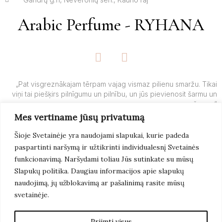
Arabic Perfume - RYHANA
F
I
a
n
c
s
e
t
„Pat visgreznākajam tērpam vajag vismaz pilienu smaržu. Tikai
viņi tai piešķirs pilnīgumu un pilnību, un jūs pievienosit šarmu un
b
a
šarmu.“
o
g
Mes vertiname jūsų privatumą
o
r
– Yves’o Saint Laurent’o
k
a
Šioje Svetainėje yra naudojami slapukai, kurie padeda
-
m
paspartinti naršymą ir užtikrinti individualesnį Svetainės
f
Lasīt
Vairāk
funkcionavimą. Naršydami toliau Jūs sutinkate su mūsų
Slapukų politika. Daugiau informacijos apie slapukų
naudojimą, jų užblokavimą ar pašalinimą rasite mūsų
svetainėje.
© 2022 Arabicperfume.lt. Visas Tiesības Aizsargātas. IT
Risinājumi Biznesam:
Artix
Priimti visus